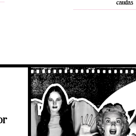
caudas
or