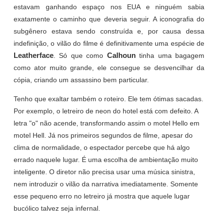
estavam ganhando espaço nos EUA e ninguém sabia
exatamente o caminho que deveria seguir. A iconografia do
subgênero estava sendo construída e, por causa dessa
indefinição, o vilão do filme é definitivamente uma espécie de
Leatherface
Calhoun
. Só que como
tinha uma bagagem
como ator muito grande, ele consegue se desvencilhar da
cópia, criando um assassino bem particular.
Tenho que exaltar também o roteiro. Ele tem ótimas sacadas.
Por exemplo, o letreiro de neon do hotel está com defeito. A
letra "o" não acende, transformando assim o motel Hello em
motel Hell. Já nos primeiros segundos de filme, apesar do
clima de normalidade, o espectador percebe que há algo
errado naquele lugar. É uma escolha de ambientação muito
inteligente. O diretor não precisa usar uma música sinistra,
nem introduzir o vilão da narrativa imediatamente. Somente
esse pequeno erro no letreiro já mostra que aquele lugar
bucólico talvez seja infernal.