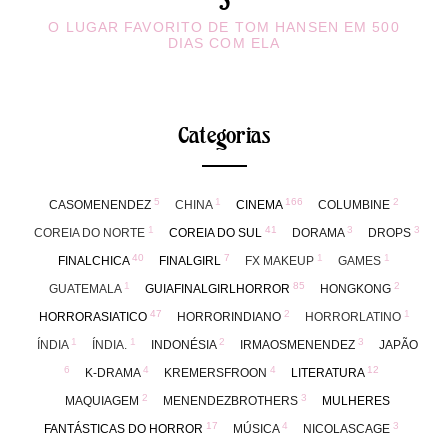
O LUGAR FAVORITO DE TOM HANSEN EM 500
DIAS COM ELA
Categorias
5
1
166
2
CASOMENENDEZ
CHINA
CINEMA
COLUMBINE
1
41
3
3
COREIA DO NORTE
COREIA DO SUL
DORAMA
DROPS
40
7
1
1
FINALCHICA
FINALGIRL
FX MAKEUP
GAMES
1
85
2
GUATEMALA
GUIAFINALGIRLHORROR
HONGKONG
47
2
1
HORRORASIATICO
HORRORINDIANO
HORRORLATINO
1
1
2
3
ÍNDIA
ÍNDIA.
INDONÉSIA
IRMAOSMENENDEZ
JAPÃO
6
4
4
12
K-DRAMA
KREMERSFROON
LITERATURA
2
3
MAQUIAGEM
MENENDEZBROTHERS
MULHERES
17
4
3
FANTÁSTICAS DO HORROR
MÚSICA
NICOLASCAGE