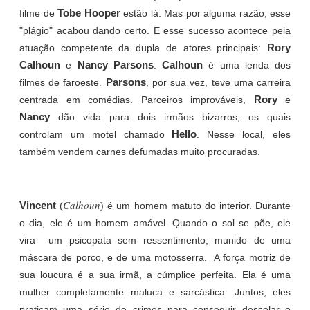
Tobe Hooper
filme de
estão lá. Mas por alguma razão, esse
"plágio" acabou dando certo. E esse sucesso acontece pela
Rory
atuação competente da dupla de atores principais:
Calhoun
Nancy Parsons
Calhoun
e
.
é uma lenda dos
Parsons
filmes de faroeste.
, por sua vez, teve uma carreira
Rory
centrada em comédias. Parceiros improváveis,
e
Nancy
dão vida para dois irmãos bizarros, os quais
Hello
controlam um motel chamado
. Nesse local, eles
também vendem carnes defumadas muito procuradas.
Calhoun
Vincent
(
) é um homem matuto do interior. Durante
o dia, ele é um homem amável. Quando o sol se põe, ele
vira um psicopata sem ressentimento, munido de uma
máscara de porco, e de uma motosserra. A força motriz de
sua loucura é a sua irmã, a cúmplice perfeita. Ela é uma
mulher completamente maluca e sarcástica. Juntos, eles
praticam uma série de crimes para conseguir descolar o