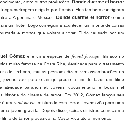
Donde duerme el horror
onalmente, entre outras produções.
ndo longa-metragem dirigido por Ramiro. Eles também codirigiram
Donde duerme el horror
ntre a Argentina e México.
é uma
 para um hotel. Logo começam a acontecer um monte de coisas
 bruxaria e mortos que voltam a viver. Tudo causado por um
found footage
guel Gómez
e é uma espécie de
, filmado no
ínica muito famosa na Costa Rica, destinada para o tratamento
pois de fechado, muitas pessoas dizem ver assombrações no
, jovens vão para o antigo prédio a fim de fazer um filme
atividade paranormal. Jovens, documentário, e locais mal
a história do cinema de terror. Em 2012, Gómez lançou seu
road movie
me é um
, misturado com terror. Jovens vão para uma
uma jovem grávida. Depois disso, coisas sinistras começam a
o filme de terror produzido na Costa Rica até o momento.