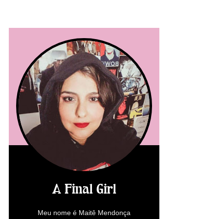
A Final Girl
Meu nome é Maitê Mendonça