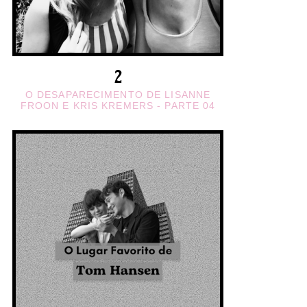
O DESAPARECIMENTO DE LISANNE
FROON E KRIS KREMERS - PARTE 04