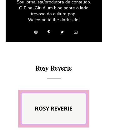
Sou jornalista/produtora de conteúdo.
O Final Girl é um blog sobre o lado
trevoso da cultura pop.
Welcome to the dark side!
Rosy Reverie