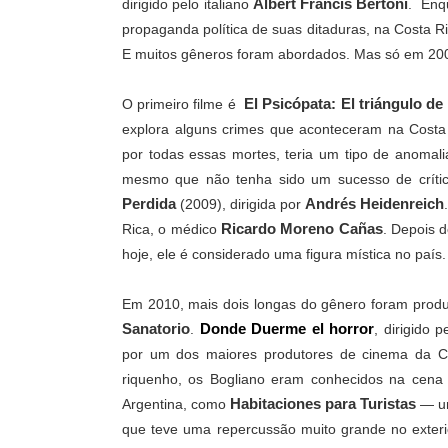
Albert Francis Bertoni
dirigido pelo italiano
.
Enqu
propaganda política de suas ditaduras, na Costa Ri
E muitos gêneros foram abordados. Mas só em 2008
El Psicópata: El triángulo de
O primeiro filme é
explora alguns crimes que aconteceram na Costa
por todas essas mortes, teria um tipo de anomali
mesmo que não tenha sido um sucesso de crític
Perdida
Andrés Heidenreich
(2009), dirigida por
Ricardo Moreno Cañas
Rica, o médico
. Depois d
hoje, ele é considerado uma figura mística no país
Em 2010, mais dois longas do gênero foram prod
Sanatorio
Donde Duerme el horror
.
, dirigido 
por um dos maiores produtores de cinema da C
riquenho, os Bogliano eram conhecidos na cena 
Habitaciones para Turistas
Argentina, como
— um
que teve uma repercussão muito grande no exteri