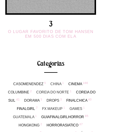
O LUGAR FAVORITO DE TOM HANSEN
EM 500 DIAS COM ELA
Categorias
5
1
166
CASOMENENDEZ
CHINA
CINEMA
2
1
COLUMBINE
COREIA DO NORTE
COREIA DO
41
3
3
40
SUL
DORAMA
DROPS
FINALCHICA
7
1
1
FINALGIRL
FX MAKEUP
GAMES
1
85
GUATEMALA
GUIAFINALGIRLHORROR
2
47
HONGKONG
HORRORASIATICO