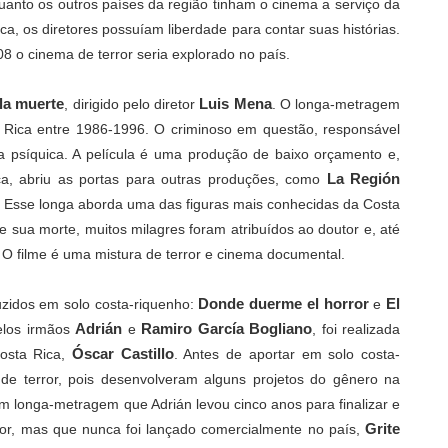
anto os outros países da região tinham o cinema a serviço da
ca, os diretores possuíam liberdade para contar suas histórias.
 o cinema de terror seria explorado no país.
 la muerte
Luis Mena
, dirigido pelo diretor
. O longa-metragem
 Rica entre 1986-1996. O criminoso em questão, responsável
a psíquica. A película é uma produção de baixo orçamento e,
La Región
a, abriu as portas para outras produções, como
. Esse longa aborda uma das figuras mais conhecidas da Costa
e sua morte, muitos milagres foram atribuídos ao doutor e, até
. O filme é uma mistura de terror e cinema documental.
Donde duerme el horror
El
uzidos em solo
costa-riquenho
:
e
Adrián
Ramiro García Bogliano
pelos irmãos
e
, foi realizada
Óscar Castillo
osta Rica,
. Antes de aportar em solo costa-
de terror, pois desenvolveram alguns projetos do gênero na
 longa-metragem que Adrián levou cinco anos para finalizar e
Grite
or, mas que nunca foi lançado comercialmente no país,