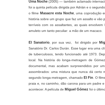
Uma Noche
(2005) — também aclamado internaci
foi a quinta película dirigida por Adrián e o segu
Masacre esta Noche
o filme
, uma coprodução e
história sobre um grupo que faz um assalto e vão
terríveis com os assaltantes, as quais envolvem
amuleto um tanto peculiar: a mão de um macaco.
El Sanatorio
Mi
, por sua vez, foi dirigido por
Sanatório
Dr. Carlos Durán. Esse lugar era uma cl
de tuberculosos, tendo funcionado até 1973. De
local. Na história do longa-metragem de Gómez
documental, mas acabam surpreendidos por uma 
assombrados: uma mistura que nunca dá certo n
El Fin
segundo longa-metragem, chamado
. O fil
praia e, no caminho, dão carona para um padre e 
Miguel Gómez
acontecer. A película de
foi o últim