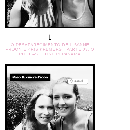
O DESAPARECIMENTO DE LISANNE
FROON E KRIS KREMERS - PARTE 03: O
PODCAST LOST IN PANAMA