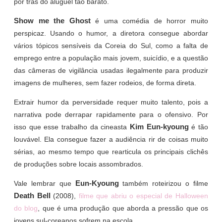
por trás do aluguel tão barato.
Show me the Ghost
é uma comédia de horror muito
perspicaz. Usando o humor, a diretora consegue abordar
vários tópicos sensíveis da Coreia do Sul, como a falta de
emprego entre a população mais jovem, suicídio, e a questão
das câmeras de vigilância usadas ilegalmente para produzir
imagens de mulheres, sem fazer rodeios, de forma direta.
Extrair humor da perversidade requer muito talento, pois a
narrativa pode derrapar rapidamente para o ofensivo. Por
Kim Eun-kyoung
isso que esse trabalho da cineasta
é tão
louvável. Ela consegue fazer a audiência rir de coisas muito
sérias, ao mesmo tempo que rearticula os principais clichês
de produções sobre locais assombrados.
Eun-Kyoung
Vale lembrar que
também roteirizou o filme
Death Bell
(2008),
filme que abriu o especial de Halloween
do blog
, que é uma produção que aborda a pressão que os
jovens sul-coreanos sofrem na escola.