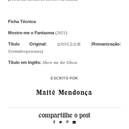
Ficha Técnica
2021
Mostre-me o Fantasma
(
)
Título Original:
Romanização:
쇼미더고스트 (
Syomideogoseuteu
)
Show me the Ghost
Título em Inglês:
ESCRITO POR
Maitê Mendonça