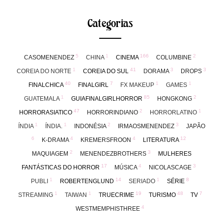
Categorias
5
1
166
2
CASOMENENDEZ
CHINA
CINEMA
COLUMBINE
1
41
3
3
COREIA DO NORTE
COREIA DO SUL
DORAMA
DROPS
40
7
1
1
FINALCHICA
FINALGIRL
FX MAKEUP
GAMES
1
85
2
GUATEMALA
GUIAFINALGIRLHORROR
HONGKONG
47
2
1
HORRORASIATICO
HORRORINDIANO
HORRORLATINO
1
1
2
3
ÍNDIA
ÍNDIA.
INDONÉSIA
IRMAOSMENENDEZ
JAPÃO
6
4
4
12
K-DRAMA
KREMERSFROON
LITERATURA
2
3
MAQUIAGEM
MENENDEZBROTHERS
MULHERES
17
4
3
FANTÁSTICAS DO HORROR
MÚSICA
NICOLASCAGE
1
14
1
8
PUBLI
ROBERTENGLUND
SERIADO
SÉRIE
1
1
19
48
7
STREAMING
TAIWAN
TRUECRIME
TURISMO
TV
4
WESTMEMPHISTHREE