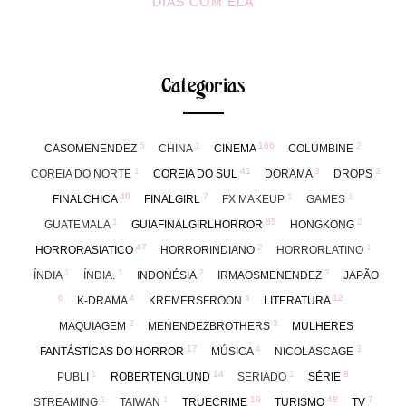
DIAS COM ELA
Categorias
5
1
166
2
CASOMENENDEZ
CHINA
CINEMA
COLUMBINE
1
41
3
3
COREIA DO NORTE
COREIA DO SUL
DORAMA
DROPS
40
7
1
1
FINALCHICA
FINALGIRL
FX MAKEUP
GAMES
1
85
2
GUATEMALA
GUIAFINALGIRLHORROR
HONGKONG
47
2
1
HORRORASIATICO
HORRORINDIANO
HORRORLATINO
1
1
2
3
ÍNDIA
ÍNDIA.
INDONÉSIA
IRMAOSMENENDEZ
JAPÃO
6
4
4
12
K-DRAMA
KREMERSFROON
LITERATURA
2
3
MAQUIAGEM
MENENDEZBROTHERS
MULHERES
17
4
3
FANTÁSTICAS DO HORROR
MÚSICA
NICOLASCAGE
1
14
1
8
PUBLI
ROBERTENGLUND
SERIADO
SÉRIE
1
1
19
48
7
STREAMING
TAIWAN
TRUECRIME
TURISMO
TV