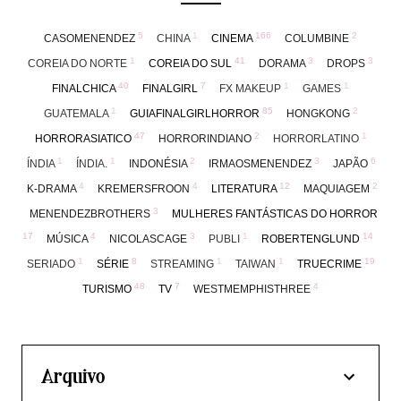
5
1
166
2
CASOMENENDEZ
CHINA
CINEMA
COLUMBINE
1
41
3
3
COREIA DO NORTE
COREIA DO SUL
DORAMA
DROPS
40
7
1
1
FINALCHICA
FINALGIRL
FX MAKEUP
GAMES
1
85
2
GUATEMALA
GUIAFINALGIRLHORROR
HONGKONG
47
2
1
HORRORASIATICO
HORRORINDIANO
HORRORLATINO
1
1
2
3
6
ÍNDIA
ÍNDIA.
INDONÉSIA
IRMAOSMENENDEZ
JAPÃO
4
4
12
2
K-DRAMA
KREMERSFROON
LITERATURA
MAQUIAGEM
3
MENENDEZBROTHERS
MULHERES FANTÁSTICAS DO HORROR
17
4
3
1
14
MÚSICA
NICOLASCAGE
PUBLI
ROBERTENGLUND
1
8
1
1
19
SERIADO
SÉRIE
STREAMING
TAIWAN
TRUECRIME
48
7
4
TURISMO
TV
WESTMEMPHISTHREE
Arquivo