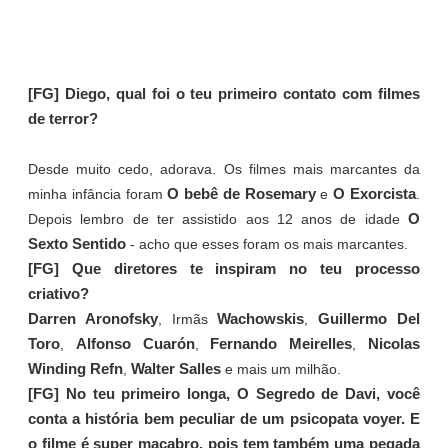
[FG] Diego, qual foi o teu primeiro contato com filmes
de terror?
Desde muito cedo, adorava. Os filmes mais marcantes da
O bebê de Rosemary
O Exorcista
minha infância foram
e
.
O
Depois lembro de ter assistido aos 12 anos de idade
Sexto Sentido
- acho que esses foram os mais marcantes.
[FG] Que diretores te inspiram no teu processo
criativo?
Darren Aronofsky
Wachowskis
Guillermo Del
, Irmãs
,
Toro
Alfonso Cuarón
Fernando Meirelles
Nicolas
,
,
,
Winding Refn
Walter Salles
,
e mais um milhão.
[FG] No teu primeiro longa, O Segredo de Davi, você
conta a história bem peculiar de um psicopata voyer. E
o filme é super macabro, pois tem também uma pegada