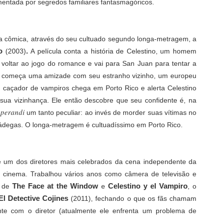
mentada por segredos familiares fantasmagóricos.
rma cômica, através do seu cultuado segundo longa-metragem, a
ro
.
(2003)
A película conta a história de Celestino, um homem
 voltar ao jogo do romance e vai para San Juan para tentar a
s começa uma amizade com seu estranho vizinho, um europeu
caçador de vampiros chega em Porto Rico e alerta Celestino
ua vizinhança. Ele então descobre que seu confidente é, na
perandi
um tanto peculiar: ao invés de morder suas vítimas no
nádegas. O longa-metragem é cultuadíssimo em Porto Rico.
é um dos diretores mais celebrados da cena independente da
e cinema. Trabalhou vários anos como câmera de televisão e
The Face at the Window
Celestino y el Vampiro
m de
e
, o
El Detective Cojines
(2011), fechando o que os fãs chamam
e com o diretor (atualmente ele enfrenta um problema de