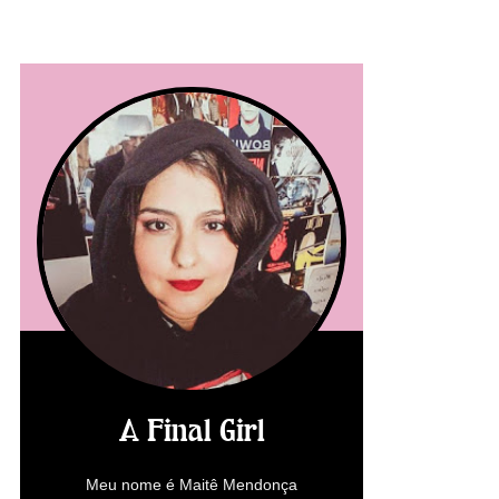
A Final Girl
Meu nome é Maitê Mendonça