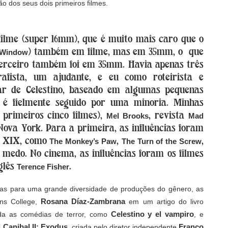
o dos seus dois primeiros filmes.
filme (super 16mm), que é muito mais caro que o
) também em filme, mas em 35mm, o
que
e Window
terceiro também foi em 35mm. Havia apenas três
rafista, um ajudante, e eu como roteirista e
tar de Celestino, baseado em algumas pequenas
e é fielmente seguido por uma minoria. Minhas
 primeiros cinco filmes),
, revista
Mel Brooks
Mad
ova York. Para a primeira, as influências foram
lo XIX, como
,
,
The Monkey’s Paw
The Turn of the Screw
e medo. No cinema, as influências foram os filmes
glês
.
Terence Fisher
as para uma grande diversidade de produções do gênero, as
Rosana Díaz-Zambrana
ins College,
em um artigo do livro
Celestino y el vampiro
rda as comédias de terror, como
, e
 Canibal II: Exodus
Franco
, criada pelo diretor independente