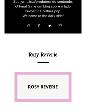
Sou jornalista/produtora de conteúdo.
O Final Girl é um blog sobre o lado
trevoso da cultura pop.
Welcome to the dark side!
Rosy Reverie