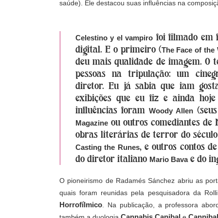
saúde). Ele destacou suas influências na composiçã
foi filmado em 
Celestino y el vampiro
digital. E o primeiro (
The Face of th
deu mais qualidade de imagem. O 
pessoas na tripulação: um cineg
diretor. Eu já sabia que iam gos
exibições que eu fiz e ainda hoj
influências foram
(seus
Woody Allen
ou outros comediantes de N
Magazine
obras literárias de terror do sécu
, e outros contos d
Casting the Runes
do diretor italiano
e do in
Mario Bava
O pioneirismo de Radamés Sánchez abriu as port
quais foram reunidas pela pesquisadora da Roll
Horrofílmico
. Na publicação, a professora abo
Cannabis Canibal
Cannibal
também a duologia
e