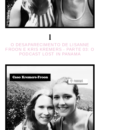
O DESAPARECIMENTO DE LISANNE
FROON E KRIS KREMERS - PARTE 03: O
PODCAST LOST IN PANAMA