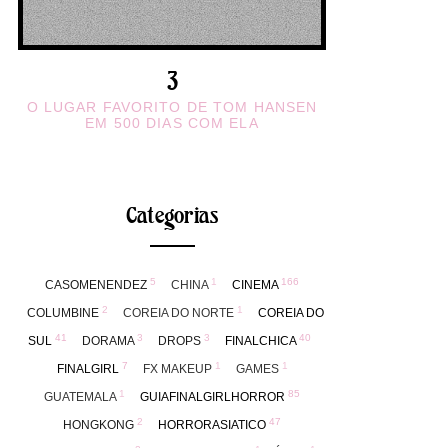
O LUGAR FAVORITO DE TOM HANSEN
EM 500 DIAS COM ELA
Categorias
5
1
166
CASOMENENDEZ
CHINA
CINEMA
2
1
COLUMBINE
COREIA DO NORTE
COREIA DO
41
3
3
40
SUL
DORAMA
DROPS
FINALCHICA
7
1
1
FINALGIRL
FX MAKEUP
GAMES
1
85
GUATEMALA
GUIAFINALGIRLHORROR
2
47
HONGKONG
HORRORASIATICO