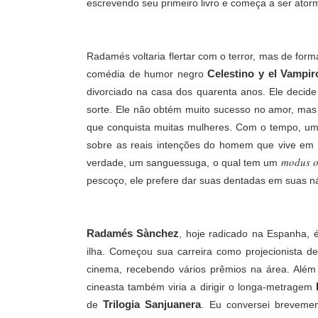
escrevendo seu primeiro livro e começa a ser ator
Radamés voltaria flertar com o terror, mas de fo
Celestino y el Vampi
comédia de humor negro
divorciado na casa dos quarenta anos. Ele decide
sorte. Ele não obtém muito sucesso no amor, ma
que conquista muitas mulheres. Com o tempo, um 
sobre as reais intenções do homem que vive em s
modus o
verdade, um sanguessuga, o qual tem um
pescoço, ele prefere dar suas dentadas em suas 
Radamés Sànchez
, hoje radicado na Espanha, 
ilha. Começou sua carreira como projecionista d
cinema, recebendo vários prêmios na área. Alé
cineasta também viria a dirigir o longa-metragem
Trilogia Sanjuanera
de
.
Eu conversei brevement