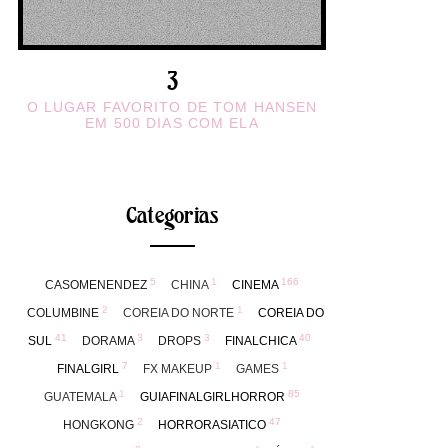
O LUGAR FAVORITO DE TOM HANSEN
EM 500 DIAS COM ELA
Categorias
5
1
166
CASOMENENDEZ
CHINA
CINEMA
2
1
COLUMBINE
COREIA DO NORTE
COREIA DO
41
3
3
40
SUL
DORAMA
DROPS
FINALCHICA
7
1
1
FINALGIRL
FX MAKEUP
GAMES
1
85
GUATEMALA
GUIAFINALGIRLHORROR
2
47
HONGKONG
HORRORASIATICO