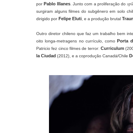
spl
Pablo Illanes
por
. Junto com a proliferação do
surgiram alguns filmes do subgênero em solo ch
Felipe Eluti
Tra
dirigido por
, e a produção brutal
Outro diretor chileno que faz um trabalho bem in
Porta 
oito longa-metragens no currículo, como
Curriculum
Patricio fez cinco filmes de terror:
(20
la Ciudad
D
(2012), e a coprodução Canadá/Chile