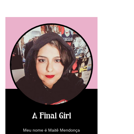
A Final Girl
Meu nome é Maitê Mendonça