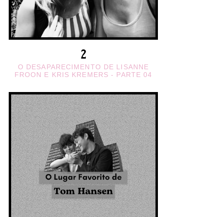
O DESAPARECIMENTO DE LISANNE
FROON E KRIS KREMERS - PARTE 04