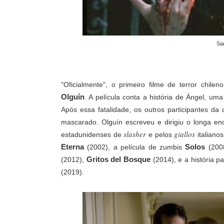
Sa
"Oficialmente", o primeiro filme de terror chile
Olguín
. A película conta a história de Ángel, u
Após essa fatalidade, os outros participantes 
mascarado. Olguín escreveu e dirigiu o longa enq
slasher
giallos
estadunidenses de
e pelos
italiano
Eterna
Solos
(2002), a película de zumbis
(200
Gritos del Bosque
(2012),
(2014), e a história 
(2019).