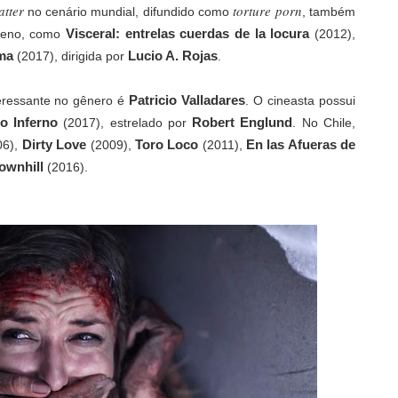
atter
torture porn
no cenário mundial, difundido como
, também
Visceral: entrelas cuerdas de la locura
ileno, como
(2012),
uma
Lucio A. Rojas
(2017), dirigida por
.
Patricio Valladares
teressante no gênero é
. O cineasta possui
do Inferno
Robert Englund
(2017), estrelado por
. No Chile,
Dirty Love
Toro Loco
En las Afueras de
06),
(2009),
(2011),
ownhill
(2016).