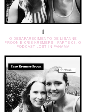
O DESAPARECIMENTO DE LISANNE
FROON E KRIS KREMERS - PARTE 03: O
PODCAST LOST IN PANAMA