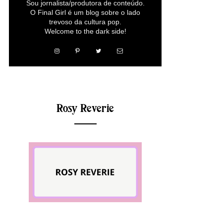
Sou jornalista/produtora de conteúdo.
O Final Girl é um blog sobre o lado
trevoso da cultura pop.
Welcome to the dark side!
Rosy Reverie