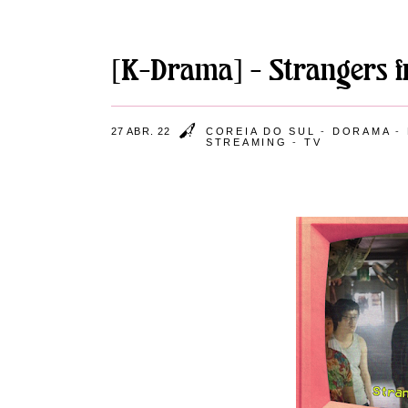
[K-Drama] - Strangers fr
27 ABR. 22
COREIA DO SUL
-
DORAMA
-
STREAMING
-
TV