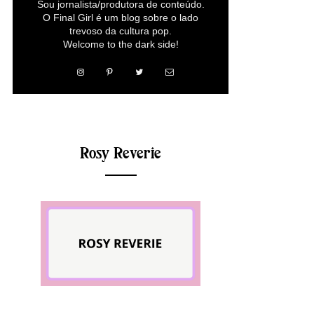
Sou jornalista/produtora de conteúdo.
O Final Girl é um blog sobre o lado
trevoso da cultura pop.
Welcome to the dark side!
Rosy Reverie