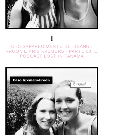
O DESAPARECIMENTO DE LISANNE
FROON E KRIS KREMERS - PARTE 03: O
PODCAST LOST IN PANAMA