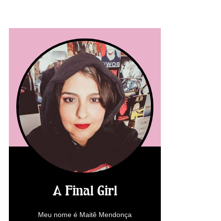
A Final Girl
Meu nome é Maitê Mendonça