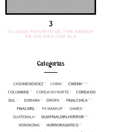
O LUGAR FAVORITO DE TOM HANSEN
EM 500 DIAS COM ELA
Categorias
5
1
166
CASOMENENDEZ
CHINA
CINEMA
2
1
COLUMBINE
COREIA DO NORTE
COREIA DO
41
3
3
40
SUL
DORAMA
DROPS
FINALCHICA
7
1
1
FINALGIRL
FX MAKEUP
GAMES
1
85
GUATEMALA
GUIAFINALGIRLHORROR
2
47
HONGKONG
HORRORASIATICO