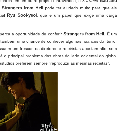
K-drama
Bad and
mbarca em um outro projeto maravilhoso, o
Strangers from Hell
m
pode ter ajudado muito para que ele
Ryu Sool-yeol
cial
, que é um papel que exige uma carga
Strangers from Hell
perca a oportunidade de conferir
. É um
É também uma chance de conhecer algumas nuances do terror
suem um frescor, os diretores e roteiristas apostam alto, sem
 o principal problema das obras do lado ocidental do globo.
stúdios preferem sempre "reproduzir as mesmas receitas".