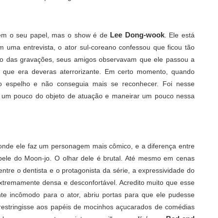
Lee Dong-wook
bem o seu papel, mas o show é de
. Ele está
m uma entrevista, o ator sul-coreano confessou que ficou tão
go das gravações, seus amigos observavam que ele passou a
 que era deveras aterrorizante. Em certo momento, quando
no espelho e não conseguia mais se reconhecer. Foi nesse
r um pouco do objeto de atuação e maneirar um pouco nessa
onde ele faz um personagem mais cômico, e a diferença entre
 pele do Moon-jo. O olhar dele é brutal. Até mesmo em cenas
ntre o dentista e o protagonista da série, a expressividade do
extremamente densa e desconfortável. Acredito muito que esse
nte
incômodo
para o ator, abriu portas para que ele pudesse
restringisse aos papéis de mocinhos açucarados de comédias